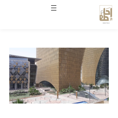
إحاطة