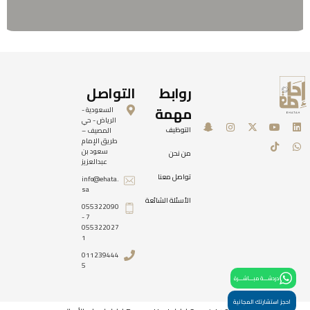
روابط
التواصل
مهمة
السعودية -
إحاطة
الرياض - حي
التوظيف
المصيف –
طريق الإمام
سعود بن
من نحن
عبدالعزيز
تواصل معنا
info@ehata.
sa
الأسئلة الشائعة
055322090
7 -
055322027
1
011239444
5
دردشـــة مبـــاشـــرة
احجز استشارتك المجانية