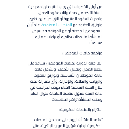
من أولى الخطوات التي يجب الانتباه لها مع بداية
السنة التأكد من صحة بيانات عقود العمل،
وتحديث العقود المنتهية أو التي طرأ عليها تغيير،
وتوثيق العقود عبر
المنصات المعتمدة
، علماً بأن
العقود غير المحدثة أو غير الموثقة قد تعرض
المنشأة لملاحظات نظامية أو نزاعات عمالية
مستقبلًا.
مراجعة ملفات الموظفين:
المراجعة الدورية لملفات الموظفين تساعد على
تنظيم العمل وتقليل الأخطاء، وتشمل عادة
بيانات الموظفين الأساسية، وتواريخ العقود،
والرواتب والبدلات، والإجازات، وأي تغييرات تمت
خلال السنة السابقة؛ القيام بهذه المراجعة في
بداية السنة يسهّل متابعة الملفات طوال العام،
ويجنب المنشأة تراكم الملاحظات.
الالتزام بالمنصات الحكومية:
تعتمد المنشآت اليوم على عدد من المنصات
الحكومية لإدارة شؤون الموارد البشرية، مثل