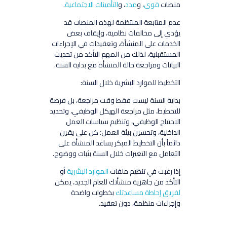
منصات
قوى
، و
مدد
، و
التأمينات الاجتماعية
.
عدم المتابعة المنتظمة لهذه المنصات قد
يؤدي إلى مخالفات نظامية، وإيقاف بعض
الخدمات على المنشأة، وتعقيدات في الإجراءات
المستقبلية، لذلك من المهم التأكد من تحديث
البيانات ومراجعة حالة المنشأة مع بداية السنة.
التخطيط للموارد البشرية خلال السنة:
بداية السنة ليست فقط وقت مراجعة، بل فرصة
للتخطيط، مثل مراجعة الهيكل الوظيفي، وتحديد
الاحتياج الوظيفي، وتنظيم سياسات العمل
الداخلية، وتحسين بيئة العمل؛ كن على يقين
دائماً بأن التخطيط المبكر يساعد المنشأة على
التعامل مع التغيرات خلال السنة بثبات ووضوح.
إذا رغبت في تنظيم ملفات
الموارد البشرية
أو
التأكد من جاهزية منشأتك للعام الجديد، يمكن
لفريق إحاطة مساعدتك
بخطوات واضحة
وإجراءات منظمة، دون تعقيد.